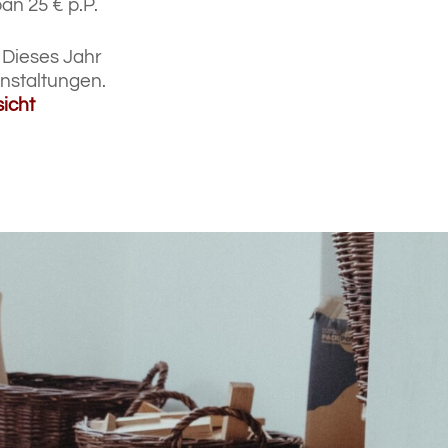
an 25 € p.P.
 Dieses Jahr
anstaltungen.
icht