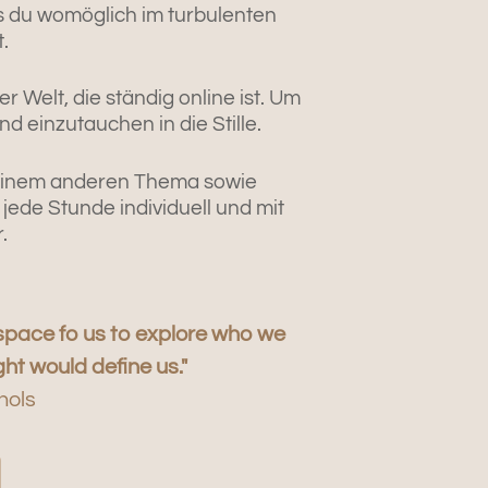
s du womöglich im turbulenten
t.
 Welt, die ständig online ist. Um
d einzutauchen in die Stille.
 einem anderen Thema sowie
 jede Stunde individuell und mit
.
nd space fo us to explore who we
t would define us."
hols