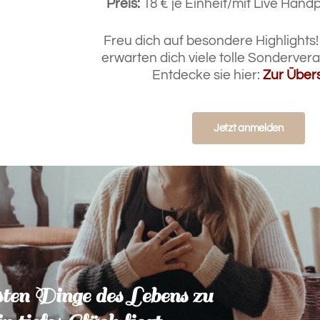
Preis:
18 € je Einheit/mit Live Handp
Freu dich auf besondere Highlights!
erwarten dich viele tolle Sonderver
Entdecke sie hier:
Zur Übers
Jetzt anmelden
sten Dinge des Lebens zu