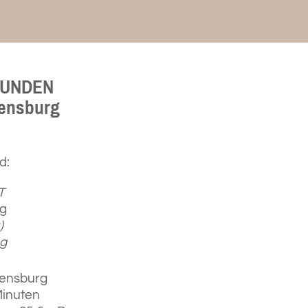
TUNDEN
gensburg
d:
T
g
)
g
gensburg
Minuten