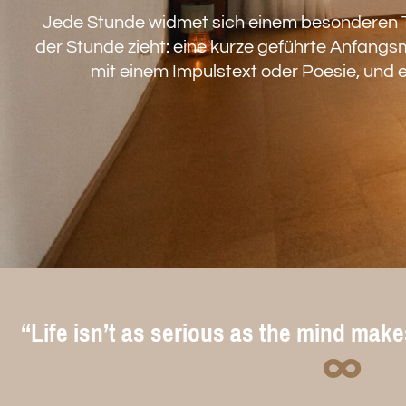
Jede Stunde widmet sich einem besonderen T
der Stunde zieht: eine kurze geführte Anfangs
mit einem Impulstext oder Poesie, und 
“Life isn’t as serious as the mind makes